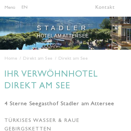
EN
Kontakt
Menü
STADLER
HOTEL AM ATTERSEE
Home
Direkt am See
Direkt am See
IHR VERWÖHNHOTEL
DIREKT AM SEE
4 Sterne Seegasthof Stadler am Attersee
TÜRKISES WASSER & RAUE
GEBIRGSKETTEN