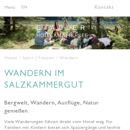
EN
Kontakt
Menü
STADLER
HOTEL AM ATTERSEE
Home
Sport | Freizeit
Wandern
WANDERN IM
SALZKAMMERGUT
Bergwelt, Wandern, Ausflüge, Natur
genießen.
Viele Wanderungen führen direkt vom Hotel weg. Für
Familien mit Kindern bieten sich Spaziergänge und leichte